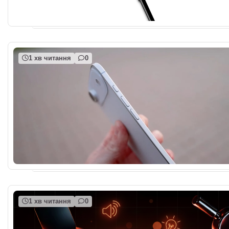
1 хв читання
0
1 хв читання
0