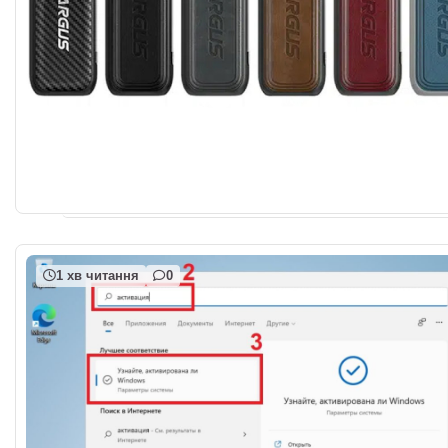
1 хв читання
0