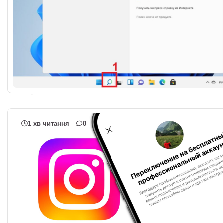
1 хв читання
0