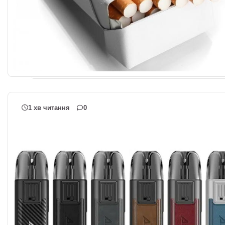
1 хв читання
0