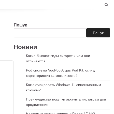
Пошук
Пошук
Новини
Какие бывают виды сигарет и чем они
отличаются
Pod система VooPoo Argus Pod Kit: огляд
характеристик та можливостей
Как активировать Windows 11 лицензионным
ключом?
Преимущества покупки аккаунта инстаграм для
продвижения
Насколько тонкий корпус у iPhone 17 Air?