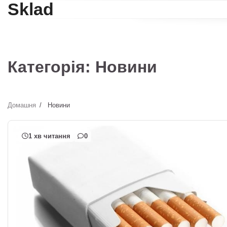
Sklad
Перейти
до
вмісту
Категорія:
Новини
Домашня
Новини
1 хв читання
0