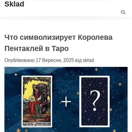
Sklad
Перейти
до
вмісту
Что символизирует Королева
Пентаклей в Таро
Опубліковано
17 Вересня, 2025
від
sklad