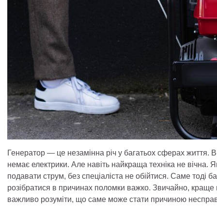
Генератор — це незамінна річ у багатьох сферах життя. В
немає електрики. Але навіть найкраща техніка не вічна. 
подавати струм, без спеціаліста не обійтися. Саме тоді б
розібратися в причинах поломки важко. Звичайно, краще 
важливо розуміти, що саме може стати причиною несправ