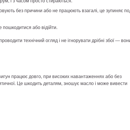
рум, і з часом просто стираються.
вують без причини або не працюють взагалі, це зупиняє по
е пошкодитися або відійти.
проводити технічний огляд і не ігнорувати дрібні збої — вон
игун працює довго, при високих навантаженнях або без
итичної. Це шкодить деталям, зношує масло і може вивести