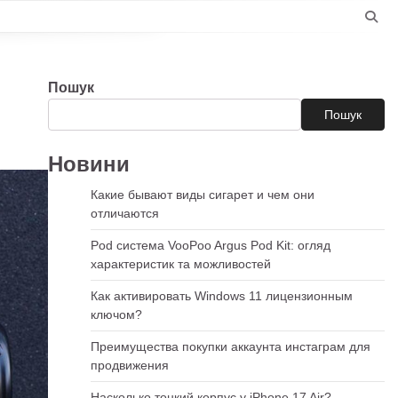
Пошук
Пошук
Новини
Какие бывают виды сигарет и чем они
отличаются
Pod система VooPoo Argus Pod Kit: огляд
характеристик та можливостей
Как активировать Windows 11 лицензионным
ключом?
Преимущества покупки аккаунта инстаграм для
продвижения
Насколько тонкий корпус у iPhone 17 Air?