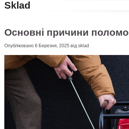
Sklad
Перейти
до
вмісту
Основні причини поломо
Опубліковано
6 Березня, 2025
від
sklad