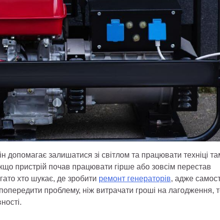
ін допомагає залишатися зі світлом та працювати техніці та
Якщо пристрій почав працювати гірше або зовсім перестав
агато хто шукає, де зробити
ремонт генераторів
, адже самос
попередити проблему, ніж витрачати гроші на лагодження, 
ності.