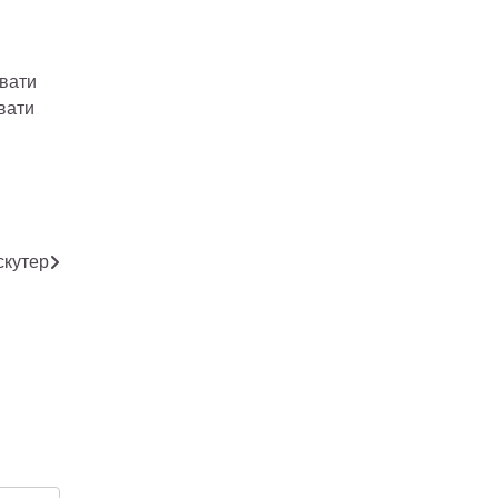
увати
вати
скутер