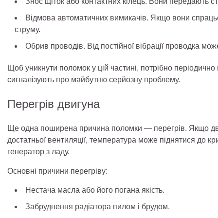
Знос щіток або контактних кілець. Вони передають ст
Відмова автоматичних вимикачів. Якщо вони спрацьо
струму.
Обрив проводів. Від постійної вібрації проводка мож
Щоб уникнути поломок у цій частині, потрібно періодично 
сигналізують про майбутню серйозну проблему.
Перегрів двигуна
Ще одна поширена причина поломки — перегрів. Якщо дв
достатньої вентиляції, температура може піднятися до кр
генератор з ладу.
Основні причини перегріву:
Нестача масла або його погана якість.
Забруднення радіатора пилом і брудом.