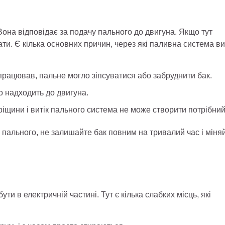
она відповідає за подачу пального до двигуна. Якщо тут
и. Є кілька основних причин, через які паливна система в
працював, пальне могло зіпсуватися або забруднити бак.
о надходить до двигуна.
щини і витік пального система не може створити потрібний
 пального, не залишайте бак повним на тривалий час і міня
и в електричній частині. Тут є кілька слабких місць, які