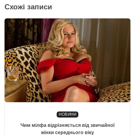
Схожі записи
НОВИНИ
Чим мілфа відрізняється від звичайної
жінки середнього віку