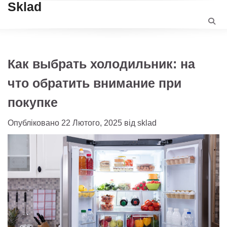
Sklad
Перейти
до
вмісту
Как выбрать холодильник: на
что обратить внимание при
покупке
Опубліковано
22 Лютого, 2025
від
sklad